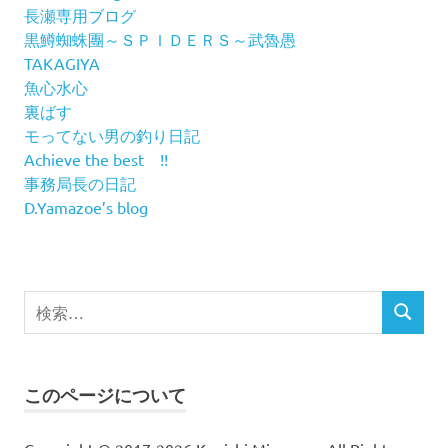
長瀬専用ブログ
黒鱒蜘蛛團～ＳＰＩＤＥＲＳ～武魯愚
TAKAGIYA
魚心水心
裏ばす
モってない男の釣り日記
Achieve the best !!
事務局長の日記
D.Yamazoe’s blog
検
検
索
索
対
象:
このページについて