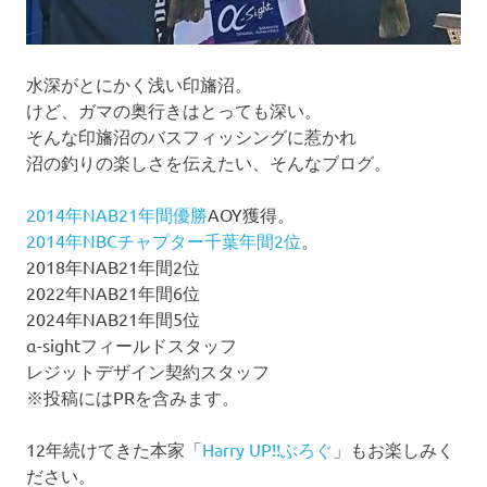
水深がとにかく浅い印旛沼。
けど、ガマの奥行きはとっても深い。
そんな印旛沼のバスフィッシングに惹かれ
沼の釣りの楽しさを伝えたい、そんなブログ。
2014年NAB21年間優勝
AOY獲得。
2014年NBCチャプター千葉年間2位
。
2018年NAB21年間2位
2022年NAB21年間6位
2024年NAB21年間5位
α-sightフィールドスタッフ
レジットデザイン契約スタッフ
※投稿にはPRを含みます。
12年続けてきた本家「
Harry UP!!ぶろぐ
」もお楽しみく
ださい。