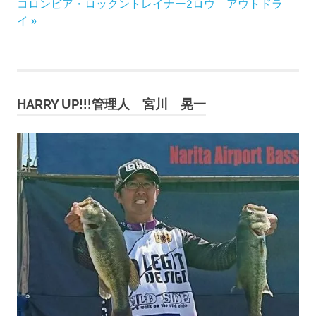
次
の
コロンビア・ロックントレイナー2ロウ アウトドラ
稿
の
記
イ
記
事:
ナ
事:
ビ
HARRY UP!!!管理人 宮川 晃一
ゲ
ー
シ
ョ
ン