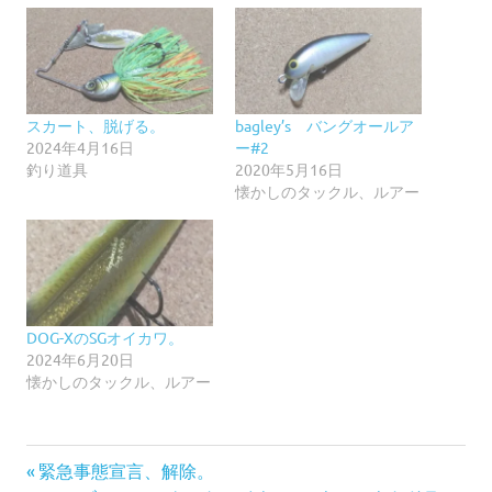
スカート、脱げる。
bagley’s バングオールア
2024年4月16日
ー#2
釣り道具
2020年5月16日
懐かしのタックル、ルアー
DOG-XのSGオイカワ。
2024年6月20日
懐かしのタックル、ルアー
前
投
緊急事態宣言、解除。