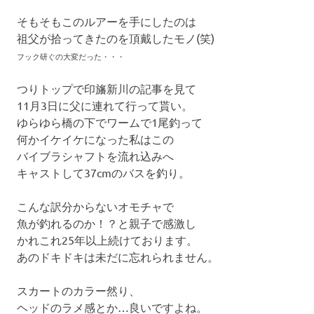
そもそもこのルアーを手にしたのは
祖父が拾ってきたのを頂戴したモノ(笑)
フック研ぐの大変だった・・・
つりトップで印旛新川の記事を見て
11月3日に父に連れて行って貰い。
ゆらゆら橋の下でワームで1尾釣って
何かイケイケになった私はこの
バイブラシャフトを流れ込みへ
キャストして37cmのバスを釣り。
こんな訳分からないオモチャで
魚が釣れるのか！？と親子で感激し
かれこれ25年以上続けております。
あのドキドキは未だに忘れられません。
スカートのカラー然り、
ヘッドのラメ感とか…良いですよね。