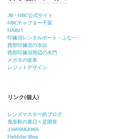
JB・NBC公式サイト
NBCチャプター千葉
NAB21
印旛沼レンタルボート・ふな一
西部印旛沼の水位
西部印旛沼周辺の水門
メガネの坂本
レジットデザイン
リンク(個人)
レンズマスター的ブログ
鬼形毅の裏日々是開発
J.HAYAKAWA
Fieldstar Blog