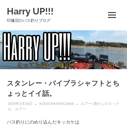
コ
Harry UP!!!
ン
テ
MENU
印旛沼のバス釣りブログ
ン
ツ
へ
ス
キ
ッ
プ
スタンレー・バイブラシャフトとち
ょっとイイ話。
2020年5月26日
KOUICHIMIYAGAWA
ルアー
,
懐かしのタック
ル、ルアー
バス釣りにのめり込んだキッカケは