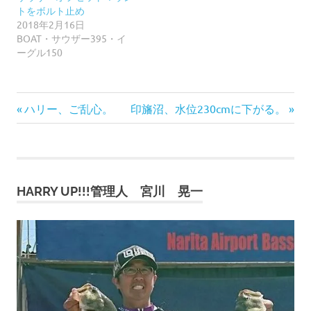
トをボルト止め
2018年2月16日
BOAT・サウザー395・イ
ーグル150
前
次
投
ハリー、ご乱心。
印旛沼、水位230cmに下がる。
の
の
稿
記
記
事:
事:
ナ
HARRY UP!!!管理人 宮川 晃一
ビ
ゲ
ー
シ