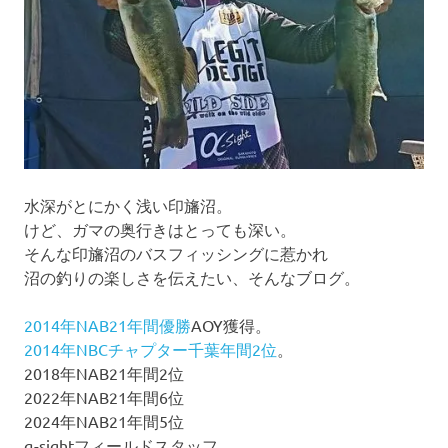
ョ
ン
水深がとにかく浅い印旛沼。
けど、ガマの奥行きはとっても深い。
そんな印旛沼のバスフィッシングに惹かれ
沼の釣りの楽しさを伝えたい、そんなブログ。
2014年NAB21年間優勝
AOY獲得。
2014年NBCチャプター千葉年間2位
。
2018年NAB21年間2位
2022年NAB21年間6位
2024年NAB21年間5位
α-sightフィールドスタッフ