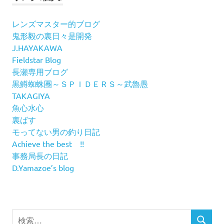
レンズマスター的ブログ
鬼形毅の裏日々是開発
J.HAYAKAWA
Fieldstar Blog
長瀬専用ブログ
黒鱒蜘蛛團～ＳＰＩＤＥＲＳ～武魯愚
TAKAGIYA
魚心水心
裏ばす
モってない男の釣り日記
Achieve the best !!
事務局長の日記
D.Yamazoe’s blog
検