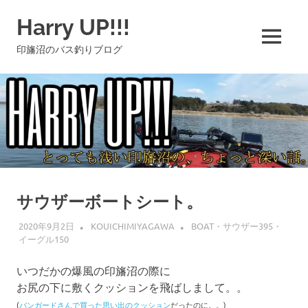
コ
Harry UP!!!
ン
テ
MENU
印旛沼のバス釣りブログ
ン
ツ
へ
ス
キ
ッ
プ
サウザーボートシート。
2020年9月2日
KOUICHIMIYAGAWA
BOAT・サウザー395・
イーグル150
いつだかの爆風の印旛沼の際に
お尻の下に敷くクッションを飛ばしまして。。
(
バンガードさんで買った思い出のクッション
だったのに。。)