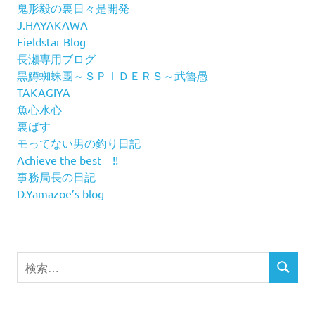
鬼形毅の裏日々是開発
J.HAYAKAWA
Fieldstar Blog
長瀬専用ブログ
黒鱒蜘蛛團～ＳＰＩＤＥＲＳ～武魯愚
TAKAGIYA
魚心水心
裏ばす
モってない男の釣り日記
Achieve the best !!
事務局長の日記
D.Yamazoe’s blog
検
検
索
索
対
象: