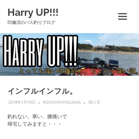
コ
Harry UP!!!
ン
テ
MENU
印旛沼のバス釣りブログ
ン
ツ
へ
ス
キ
ッ
プ
インフルインフル。
2018年1月10日
KOUICHIMIYAGAWA
独り言
釣れない、寒い、腰痛いで
帰宅してみますと・・・