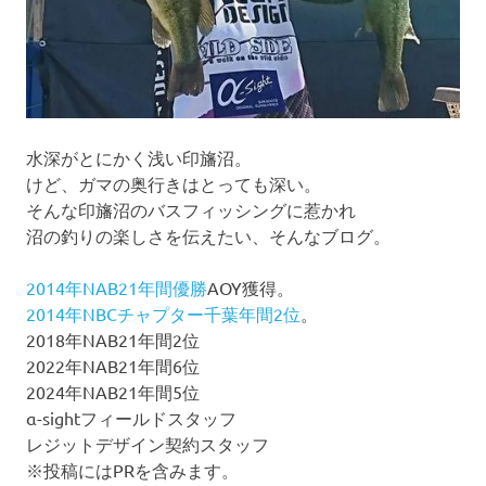
水深がとにかく浅い印旛沼。
けど、ガマの奥行きはとっても深い。
そんな印旛沼のバスフィッシングに惹かれ
沼の釣りの楽しさを伝えたい、そんなブログ。
2014年NAB21年間優勝
AOY獲得。
2014年NBCチャプター千葉年間2位
。
2018年NAB21年間2位
2022年NAB21年間6位
2024年NAB21年間5位
α-sightフィールドスタッフ
レジットデザイン契約スタッフ
※投稿にはPRを含みます。