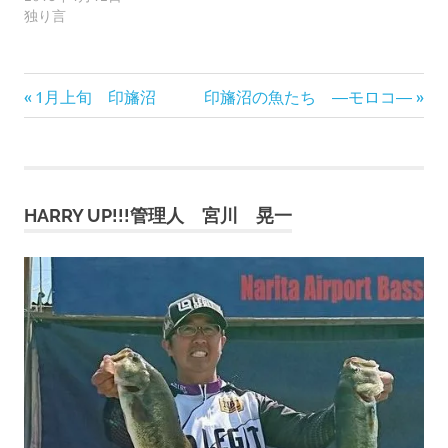
独り言
前
次
投
1月上旬 印旛沼
印旛沼の魚たち ―モロコ―
の
の
稿
記
記
事:
事:
ナ
HARRY UP!!!管理人 宮川 晃一
ビ
ゲ
ー
シ
ョ
ン