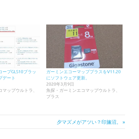
ープGLS10ブラッ
ガーミンエコーマッププラスをV11.20
プデート
にソフトウェア更新。
2020年3月9日
コマップウルトラ、
魚探・ガーミンエコマップウルトラ、
プラス
次
夕マズメがアツい？印旛沼。
の
記