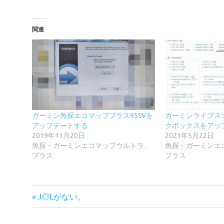
関連
ガーミン魚探エコマッププラス95SVを
ガーミンライブスコ
アップデートする
クボックスをアッ
2019年11月20日
2021年5月22日
魚探・ガーミンエコマップウルトラ、
魚探・ガーミンエ
プラス
プラス
前
投
J◎Lがない。
の
稿
記