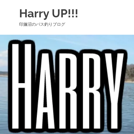
コ
Harry UP!!!
ン
テ
印旛沼のバス釣りブログ
ン
ツ
へ
ス
キ
ッ
プ