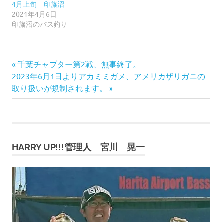
4月上旬 印旛沼
2021年4月6日
印旛沼のバス釣り
前
投
千葉チャプター第2戦、無事終了。
次
の
2023年6月1日よりアカミミガメ、アメリカザリガニの
稿
の
記
取り扱いが規制されます。
記
事:
ナ
事:
ビ
HARRY UP!!!管理人 宮川 晃一
ゲ
ー
シ
ョ