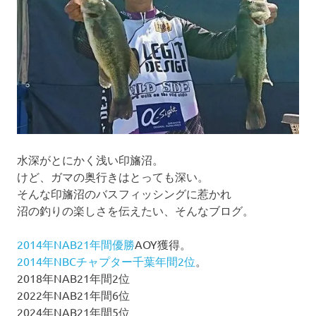
ン
水深がとにかく浅い印旛沼。
けど、ガマの奥行きはとっても深い。
そんな印旛沼のバスフィッシングに惹かれ
沼の釣りの楽しさを伝えたい、そんなブログ。
2014年NAB21年間優勝
AOY獲得。
2014年NBCチャプター千葉年間2位
。
2018年NAB21年間2位
2022年NAB21年間6位
2024年NAB21年間5位