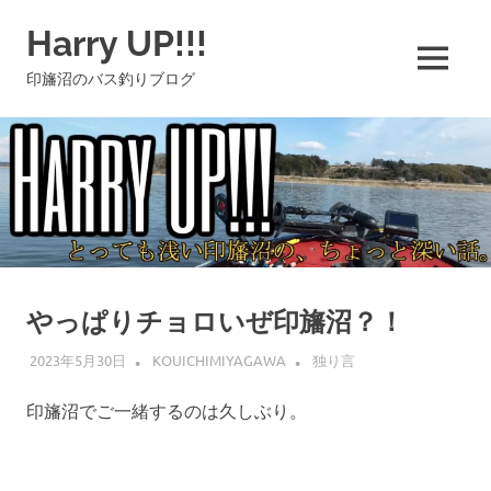
コ
Harry UP!!!
ン
テ
MENU
印旛沼のバス釣りブログ
ン
ツ
へ
ス
キ
ッ
プ
やっぱりチョロいぜ印旛沼？！
2023年5月30日
KOUICHIMIYAGAWA
独り言
印旛沼でご一緒するのは久しぶり。