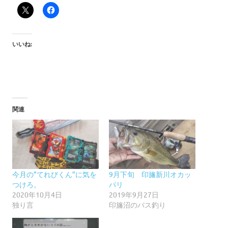
いいね:
関連
今月の”てれびくん”に気を
9月下旬 印旛新川オカッ
つけろ。
パリ
2020年10月4日
2019年9月27日
独り言
印旛沼のバス釣り