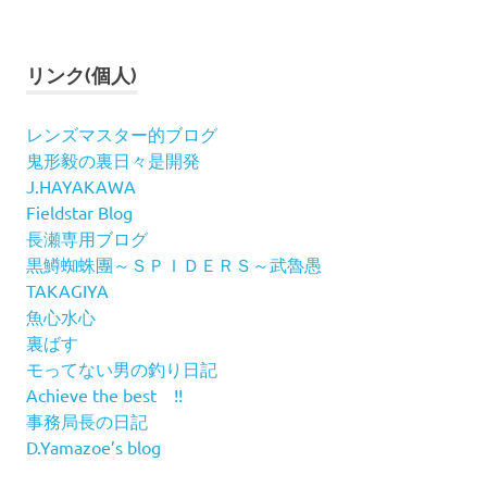
リンク(個人)
レンズマスター的ブログ
鬼形毅の裏日々是開発
J.HAYAKAWA
Fieldstar Blog
長瀬専用ブログ
黒鱒蜘蛛團～ＳＰＩＤＥＲＳ～武魯愚
TAKAGIYA
魚心水心
裏ばす
モってない男の釣り日記
Achieve the best !!
事務局長の日記
D.Yamazoe’s blog