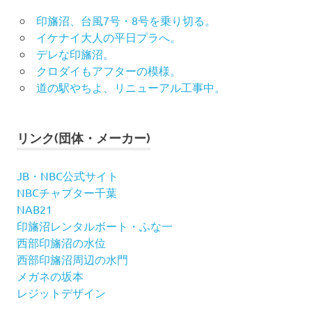
印旛沼、台風7号・8号を乗り切る。
イケナイ大人の平日プラへ。
デレな印旛沼。
クロダイもアフターの模様。
道の駅やちよ、リニューアル工事中。
リンク(団体・メーカー)
JB・NBC公式サイト
NBCチャプター千葉
NAB21
印旛沼レンタルボート・ふな一
西部印旛沼の水位
西部印旛沼周辺の水門
メガネの坂本
レジットデザイン