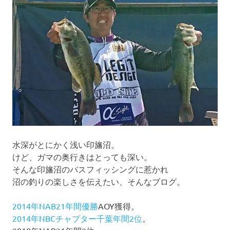
シ
ョ
ン
水深がとにかく浅い印旛沼。
けど、ガマの奥行きはとっても深い。
そんな印旛沼のバスフィッシングに惹かれ
沼の釣りの楽しさを伝えたい、そんなブログ。
2014年NAB21年間優勝
AOY獲得。
2014年NBCチャプター千葉年間2位
。