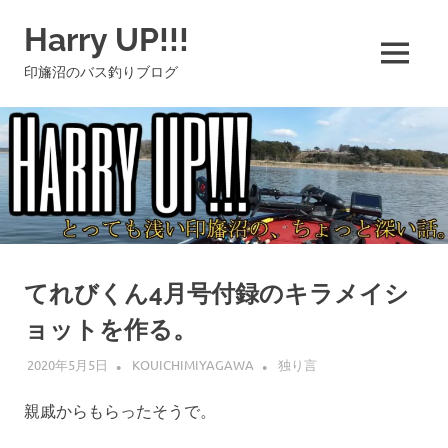
コ
Harry UP!!!
ン
テ
MENU
印旛沼のバス釣りブログ
ン
ツ
へ
ス
キ
ッ
プ
てれびくん4月号付録のキラメイシ
ョットを作る。
2020年5月5日
KOUICHIMIYAGAWA
独り言
親戚からもらったそうで。