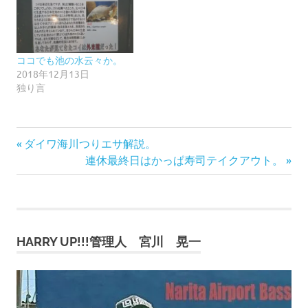
ココでも池の水云々か。
2018年12月13日
独り言
前
投
ダイワ海川つりエサ解説。
の
次
連休最終日はかっぱ寿司テイクアウト。
稿
記
の
事:
記
ナ
事:
ビ
HARRY UP!!!管理人 宮川 晃一
ゲ
ー