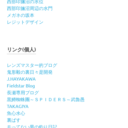
西部印旛沼の水位
西部印旛沼周辺の水門
メガネの坂本
レジットデザイン
リンク(個人)
レンズマスター的ブログ
鬼形毅の裏日々是開発
J.HAYAKAWA
Fieldstar Blog
長瀬専用ブログ
黒鱒蜘蛛團～ＳＰＩＤＥＲＳ～武魯愚
TAKAGIYA
魚心水心
裏ばす
モってない男の釣り日記