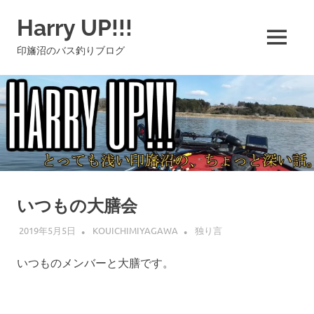
コ
Harry UP!!!
ン
テ
MENU
印旛沼のバス釣りブログ
ン
ツ
へ
ス
キ
ッ
プ
いつもの大膳会
2019年5月5日
KOUICHIMIYAGAWA
独り言
いつものメンバーと大膳です。