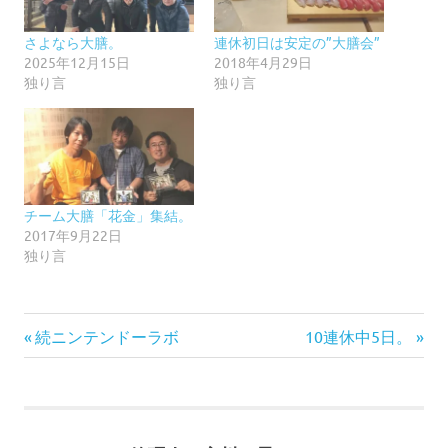
さよなら大膳。
連休初日は安定の”大膳会”
2025年12月15日
2018年4月29日
独り言
独り言
チーム大膳「花金」集結。
2017年9月22日
独り言
前
次
投
続ニンテンドーラボ
10連休中5日。
の
の
稿
記
記
事:
事:
ナ