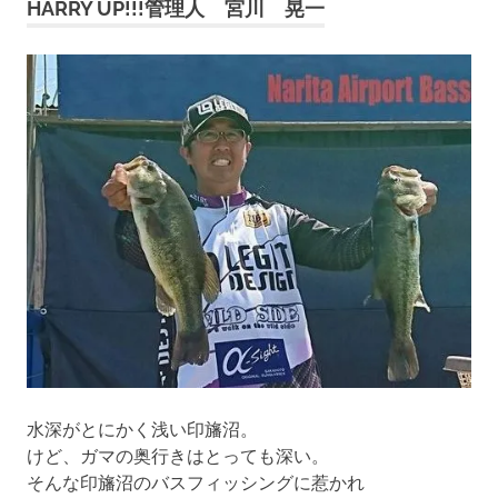
HARRY UP!!!管理人 宮川 晃一
ビ
ゲ
ー
シ
ョ
ン
水深がとにかく浅い印旛沼。
けど、ガマの奥行きはとっても深い。
そんな印旛沼のバスフィッシングに惹かれ