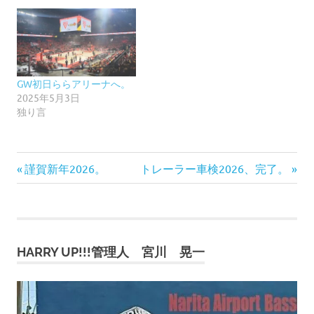
GW初日ららアリーナへ。
2025年5月3日
独り言
前
次
投
謹賀新年2026。
トレーラー車検2026、完了。
の
の
稿
記
記
事:
事:
ナ
HARRY UP!!!管理人 宮川 晃一
ビ
ゲ