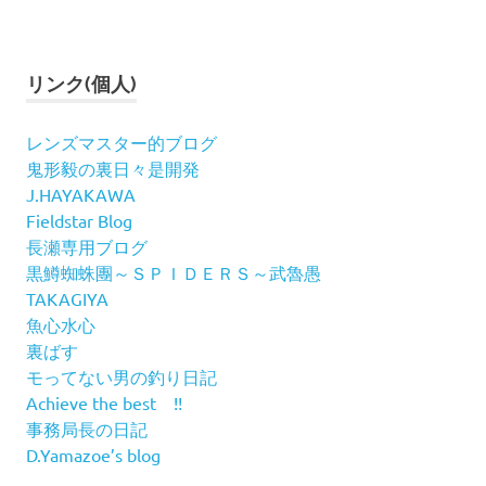
リンク(個人)
レンズマスター的ブログ
鬼形毅の裏日々是開発
J.HAYAKAWA
Fieldstar Blog
長瀬専用ブログ
黒鱒蜘蛛團～ＳＰＩＤＥＲＳ～武魯愚
TAKAGIYA
魚心水心
裏ばす
モってない男の釣り日記
Achieve the best !!
事務局長の日記
D.Yamazoe’s blog