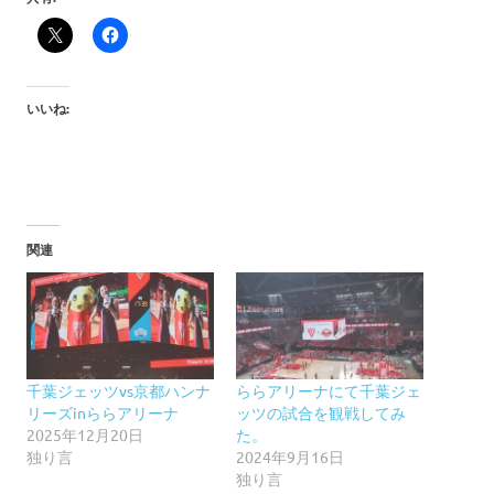
いいね:
関連
千葉ジェッツvs京都ハンナ
ららアリーナにて千葉ジェ
リーズinららアリーナ
ッツの試合を観戦してみ
2025年12月20日
た。
独り言
2024年9月16日
独り言