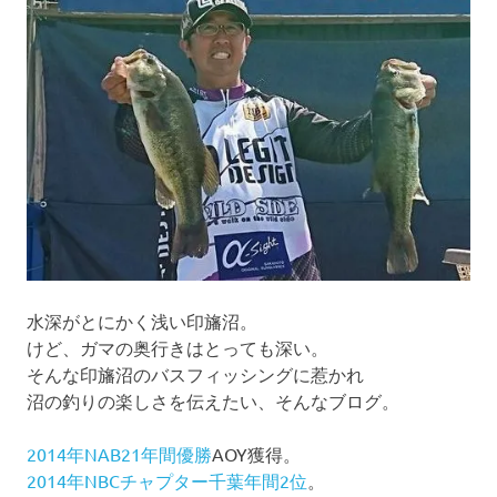
ー
シ
ョ
ン
水深がとにかく浅い印旛沼。
けど、ガマの奥行きはとっても深い。
そんな印旛沼のバスフィッシングに惹かれ
沼の釣りの楽しさを伝えたい、そんなブログ。
2014年NAB21年間優勝
AOY獲得。
2014年NBCチャプター千葉年間2位
。