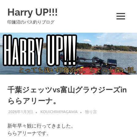
コ
Harry UP!!!
ン
テ
MENU
印旛沼のバス釣りブログ
ン
ツ
へ
ス
キ
ッ
プ
千葉ジェッツvs富山グラウジーズin
ららアリーナ。
2026年1月3日
KOUICHIMIYAGAWA
独り言
新年早々観に行ってきました。
ららアリーナです。