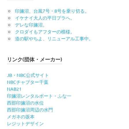
印旛沼、台風7号・8号を乗り切る。
イケナイ大人の平日プラへ。
デレな印旛沼。
クロダイもアフターの模様。
道の駅やちよ、リニューアル工事中。
リンク(団体・メーカー)
JB・NBC公式サイト
NBCチャプター千葉
NAB21
印旛沼レンタルボート・ふな一
西部印旛沼の水位
西部印旛沼周辺の水門
メガネの坂本
レジットデザイン